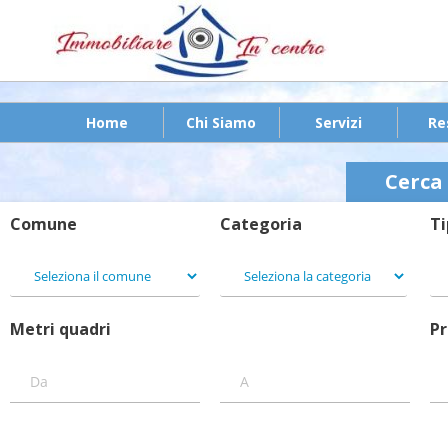
Home
Chi Siamo
Servizi
Re
Cerca 
Comune
Categoria
Ti
Metri quadri
P